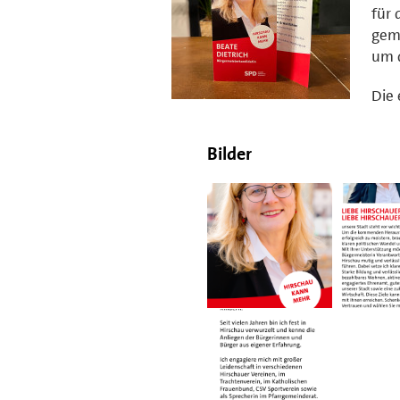
für 
geme
um d
Die 
Bilder