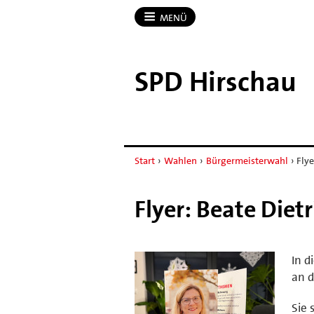
MENÜ
SPD Hirschau
Start
›
Wahlen
›
Bürgermeisterwahl
›
Fly
Flyer: Beate Die
In d
an d
Sie 