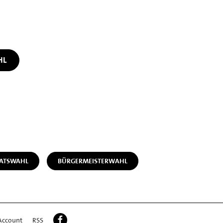
HL
RATSWAHL
BÜRGERMEISTERWAHL
Account
RSS